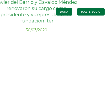
avier del Barrio y Osvaldo Méndez
renovaron su cargo como
R
PROYECTOS
COLABORA
DONA
HAZTE SOCIO
presidente y vicepresidente de
Fundación Iter
30/03/2020