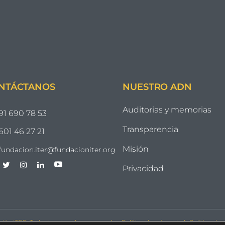
NTÁCTANOS
NUESTRO ADN
Auditorias y memorias
91 690 78 53
Transparencia
601 46 27 21
Misión
fundacion.iter@fundacioniter.org
Privacidad
ión ITER. Todos los derechos reservados.
Política de privacidad
.
Política de 