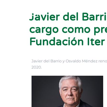
Javier del Bar
cargo como pre
Fundación Iter
Javier del Barrio y Osvaldo Méndez ren
2020.