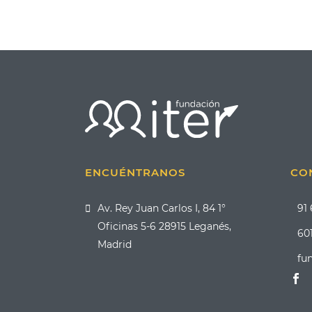
ENCUÉNTRANOS
CO
Av. Rey Juan Carlos I, 84 1°
91
Oficinas 5-6 28915 Leganés,
601
Madrid
fu