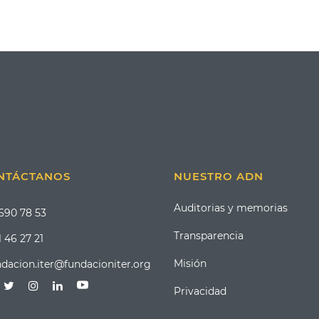
NTÁCTANOS
NUESTRO ADN
Auditorias y memorias
 690 78 53
Transparencia
 46 27 21
Misión
ndacion.iter@fundacioniter.org
Privacidad