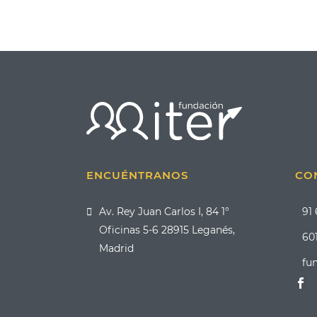
ENCUÉNTRANOS
CO
Av. Rey Juan Carlos I, 84 1°
91
Oficinas 5-6 28915 Leganés,
601
Madrid
fu