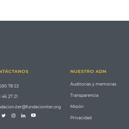
NTÁCTANOS
NUESTRO ADN
Auditorias y memorias
 690 78 53
Transparencia
 46 27 21
Misión
ndacion.iter@fundacioniter.org
Privacidad