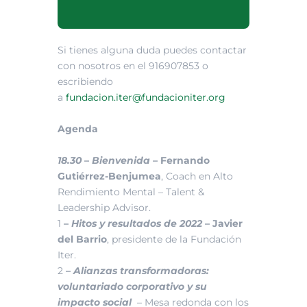
Si tienes alguna duda puedes contactar
con nosotros en el 916907853 o
escribiendo
a
fundacion.iter@fundacioniter.org
Agenda
18.30
–
Bienvenida
–
Fernando
Gutiérrez-Benjumea
, Coach en Alto
Rendimiento Mental – Talent &
Leadership Advisor.
1
–
Hitos y resultados de 2022
–
Javier
del Barrio
, presidente de la Fundación
Iter.
2
–
Alianzas transformadoras:
voluntariado corporativo y su
impacto social
– Mesa redonda con los