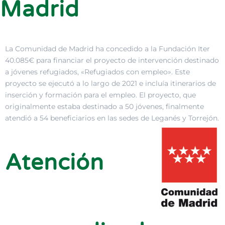
Madrid
La Comunidad de Madrid ha concedido a la Fundación Iter
40.085€ para financiar el proyecto de intervención destinado
a jóvenes refugiados, «Refugiados con empleo». Este
proyecto se ejecutó a lo largo de 2021 e incluía itinerarios de
inserción y formación para el empleo. El proyecto, que
originalmente estaba destinado a 50 jóvenes, finalmente
atendió a 54 beneficiarios en las sedes de Leganés y Torrejón.
Atención